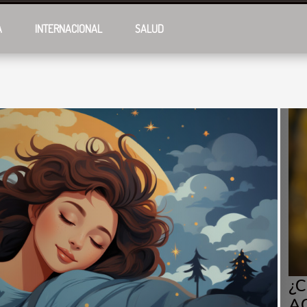
A
INTERNACIONAL
SALUD
¿C
A