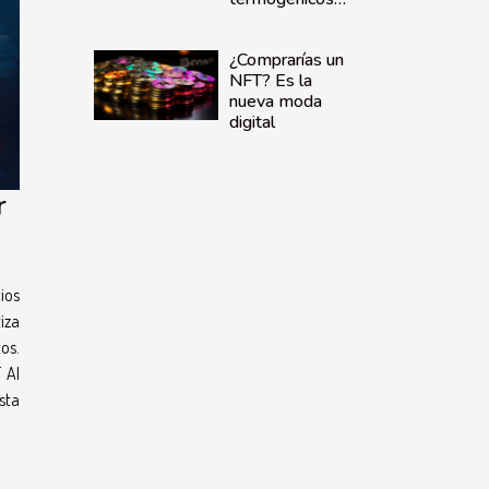
en la pérdida de
peso
¿Comprarías un
NFT? Es la
nueva moda
digital
r
ios
iza
os.
 AI
sta