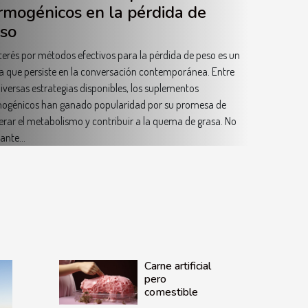
rmogénicos en la pérdida de
so
nterés por métodos efectivos para la pérdida de peso es un
 que persiste en la conversación contemporánea. Entre
diversas estrategias disponibles, los suplementos
ogénicos han ganado popularidad por su promesa de
erar el metabolismo y contribuir a la quema de grasa. No
ante...
Carne artificial
pero
comestible