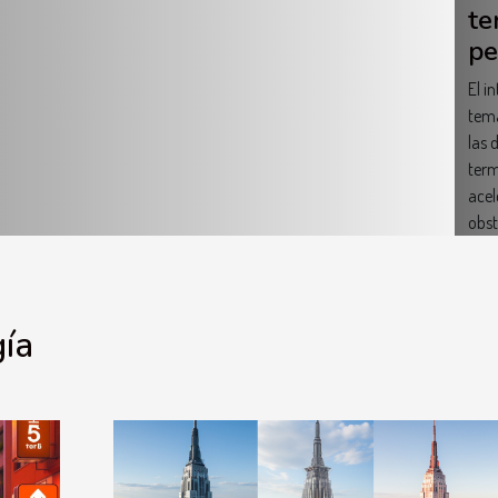
te
pe
El i
tema
las 
term
acel
obst
gía