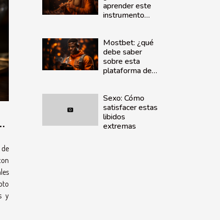
aprender este
instrumento
musical?
Mostbet: ¿qué
debe saber
sobre esta
plataforma de
apuestas
deportivas?
Sexo: Cómo
satisfacer estas
libidos
as
extremas
 de
con
les
pto
s y