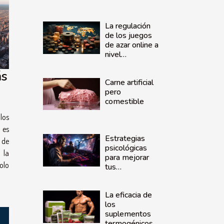
La regulación
de los juegos
de azar online a
nivel
internacional:
Un análisis
ás
Carne artificial
comparativo
pero
comestible
los
 es
Estrategias
 de
psicológicas
 la
para mejorar
olo
tus
predicciones en
apuestas de
La eficacia de
eSports
los
suplementos
termogénicos