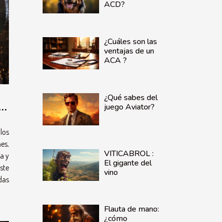
ACD?
¿Cuáles son las
ventajas de un
ACA ?
¿Qué sabes del
li
juego Aviator?
los
es,
VITICABROL :
a y
El gigante del
ste
vino
das
Flauta de mano:
¿cómo