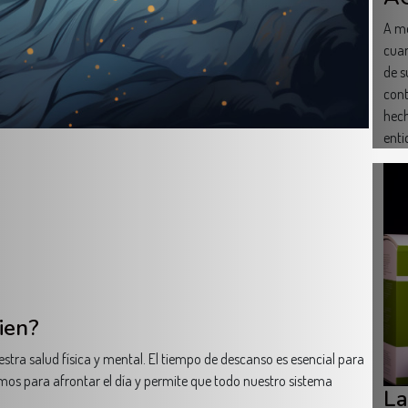
A me
cuan
de s
cont
hech
enti
ien?
stra salud física y mental. El tiempo de descanso es esencial para
tamos para afrontar el día y permite que todo nuestro sistema
La