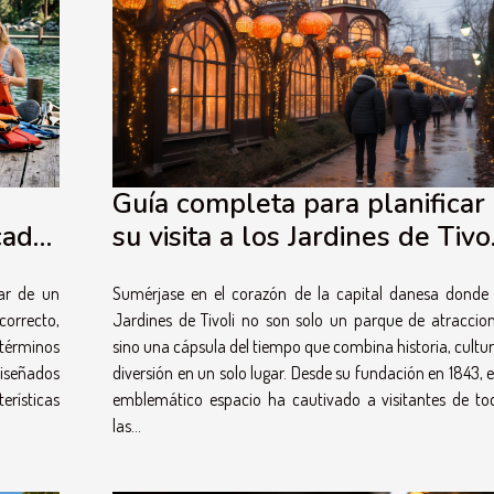
Guía completa para planificar
su visita a los Jardines de Tivo
cada
en Copenhague: atracciones,
Sumérjase en el corazón de la capital danesa donde 
tar de un
espectáculos y consejos
Jardines de Tivoli no son solo un parque de atraccion
 correcto,
sino una cápsula del tiempo que combina historia, cultur
 términos
diversión en un solo lugar. Desde su fundación en 1843, e
diseñados
emblemático espacio ha cautivado a visitantes de to
erísticas
las...