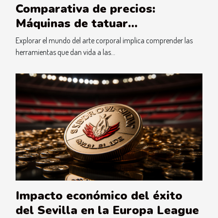
Comparativa de precios:
Máquinas de tatuar
tradicionales vs. Tattoo pens
Explorar el mundo del arte corporal implica comprender las
herramientas que dan vida a las...
Impacto económico del éxito
del Sevilla en la Europa League