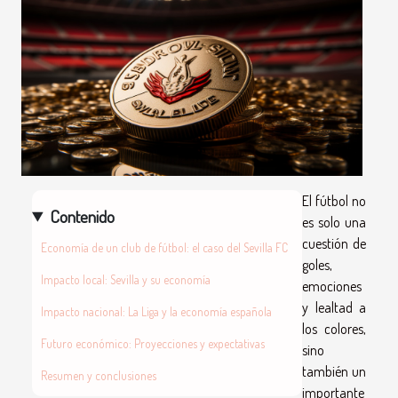
El fútbol no
Contenido
es solo una
cuestión de
Economía de un club de fútbol: el caso del Sevilla FC
goles,
Impacto local: Sevilla y su economía
emociones
y lealtad a
Impacto nacional: La Liga y la economía española
los colores,
Futuro económico: Proyecciones y expectativas
sino
también un
Resumen y conclusiones
importante