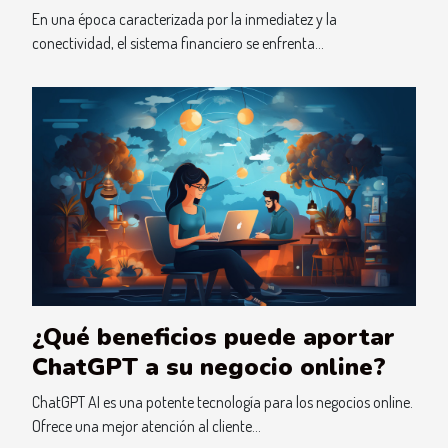
usuarios menores de edad
En una época caracterizada por la inmediatez y la
conectividad, el sistema financiero se enfrenta...
¿Qué beneficios puede aportar
ChatGPT a su negocio online?
ChatGPT AI es una potente tecnología para los negocios online.
Ofrece una mejor atención al cliente...