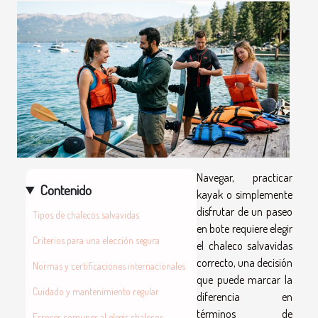
Navegar, practicar
Contenido
kayak o simplemente
disfrutar de un paseo
Tipos de chalecos salvavidas
en bote requiere elegir
Criterios para una elección segura
el chaleco salvavidas
correcto, una decisión
Normas y certificaciones internacionales
que puede marcar la
Cuidado y mantenimiento regular
diferencia en
términos de
Errores comunes al elegir chalecos